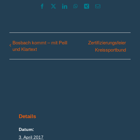
Facebook
X
LinkedIn
WhatsApp
Xing
E-
Mail
Bosbach kommt – mit Peill
Zertifizierungsfeier
und Klartext
Kreissportbund
Details
Datum:
3. April 2017