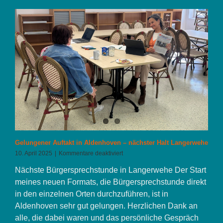
Gelungener Auftakt in Aldenhoven – nächster Halt Langerwehe
für
10. April 2025
|
Kommentare deaktiviert
Gelungener
Nächste Bürgersprechstunde in Langerwehe Der Start
Auftakt
in
meines neuen Formats, die Bürgersprechstunde direkt
Aldenhoven
in den einzelnen Orten durchzuführen, ist in
–
Aldenhoven sehr gut gelungen. Herzlichen Dank an
nächster
Halt
alle, die dabei waren und das persönliche Gespräch