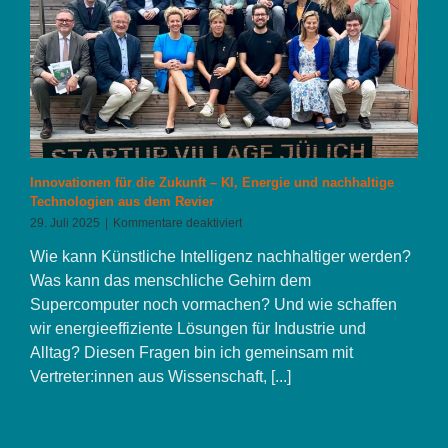
Innovationen für die Zukunft – KI, Energie und nachhaltige
Technologien aus dem Revier
für
29. Juli 2025
|
Kommentare deaktiviert
Innovationen
Wie kann Künstliche Intelligenz nachhaltiger werden?
für
die
Was kann das menschliche Gehirn dem
Zukunft
Supercomputer noch vormachen? Und wie schaffen
–
wir energieeffiziente Lösungen für Industrie und
KI,
Energie
Alltag? Diesen Fragen bin ich gemeinsam mit
und
Vertreter:innen aus Wissenschaft, [...]
nachhaltige
Technologien
aus
dem