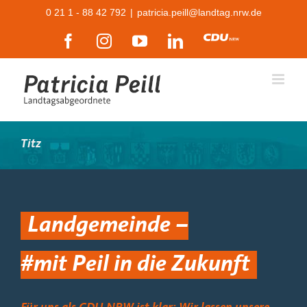
Zum
0 21 1 - 88 42 792
|
patricia.peill@landtag.nrw.de
Inhalt
Facebook
Instagram
YouTube
LinkedIn
CDU
springen
Titz
Landgemeinde –
#mit Peil in die Zukunft