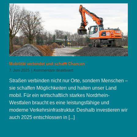
Revier
Mobilität verbindet und schafft Chancen
für
7. Juni 2025
|
Kommentare deaktiviert
Mobilität
Straßen verbinden nicht nur Orte, sondern Menschen –
verbindet
und
sie schaffen Möglichkeiten und halten unser Land
schafft
mobil. Für ein wirtschaftlich starkes Nordrhein-
Chancen
Westfalen braucht es eine leistungsfähige und
moderne Verkehrsinfrastruktur. Deshalb investieren wir
auch 2025 entschlossen in [...]