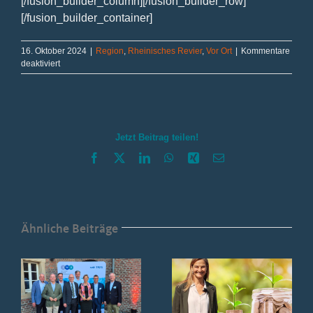
[/fusion_builder_column][/fusion_builder_row]
[/fusion_builder_container]
16. Oktober 2024
|
Region
,
Rheinisches Revier
,
Vor Ort
|
Kommentare
für
deaktiviert
Erfolgsgeschichte
der
Brückenbauer
Jetzt Beitrag teilen!
Facebook
X
LinkedIn
WhatsApp
Xing
E-
Mail
Ähnliche Beiträge