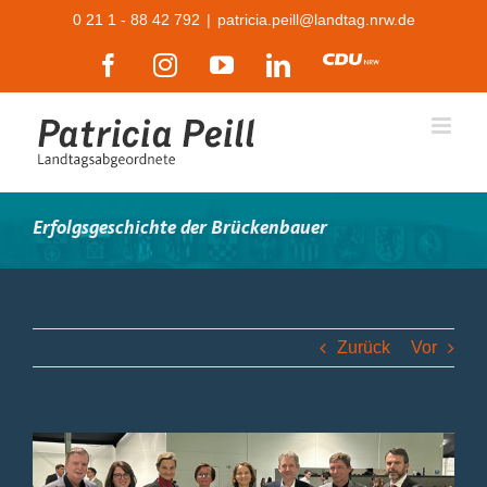
Zum
0 21 1 - 88 42 792
|
patricia.peill@landtag.nrw.de
Inhalt
Facebook
Instagram
YouTube
LinkedIn
CDU
springen
Erfolgsgeschichte der Brückenbauer
Zurück
Vor
Zeige
grösseres