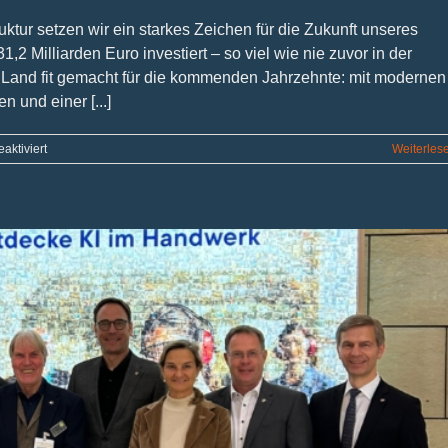
uktur setzen wir ein starkes Zeichen für die Zukunft unseres
 Milliarden Euro investiert – so viel wie nie zuvor in der
 Land fit gemacht für die kommenden Jahrzehnte: mit modernen
 und einer [...]
für
aktiviert
Weiterles
Nordrhein-
Westfalen-
Plan
für
gute
Infrastruktur:
Größtes
Investitionsprogramm
der
Landesgeschichte
gestartet