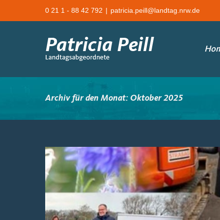
Zum
0 21 1 - 88 42 792
|
patricia.peill@landtag.nrw.de
Inhalt
springen
Ho
Archiv für den Monat:
Oktober 2025