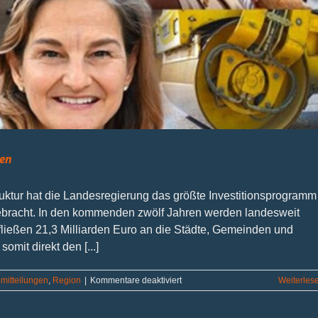
ren
ruktur hat die Landesregierung das größte Investitionsprogramm
ebracht. In den kommenden zwölf Jahren werden landesweit
 fließen 21,3 Milliarden Euro an die Städte, Gemeinden und
mit direkt den [...]
für
mitteilungen
,
Region
|
Kommentare deaktiviert
Weiterles
Nordrhein-
Westfalen-
Plan