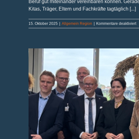
Beruf gut miteinander vereinbaren können. Gerade
Kitas, Träger, Eltern und Fachkräfte tagtäglich [...]
fü
15. Oktober 2025
|
Allgemein Region
|
Kommentare deaktiviert
M
Ze
Fl
u
P