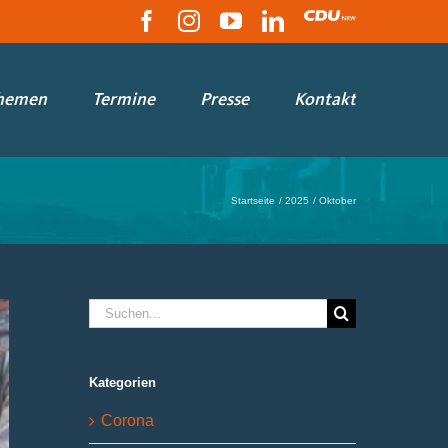
Facebook
Instagram
YouTube
LinkedIn
CDU
hemen
Termine
Presse
Kontakt
Startseite
2025
Oktober
Suche
nach:
Kategorien
Corona