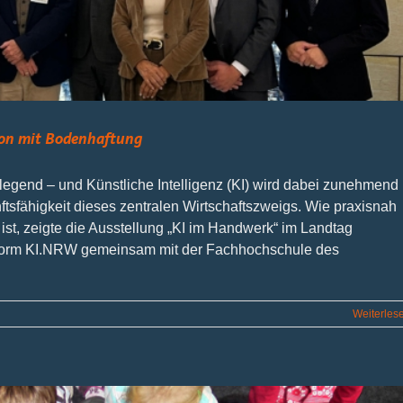
ion mit Bodenhaftung
legend – und Künstliche Intelligenz (KI) wird dabei zunehmend
tsfähigkeit dieses zentralen Wirtschaftszweigs. Wie praxisnah
ist, zeigte die Ausstellung „KI im Handwerk“ im Landtag
tform KI.NRW gemeinsam mit der Fachhochschule des
r
Weiterles
ünstliche
ntelligenz
m
andwerk