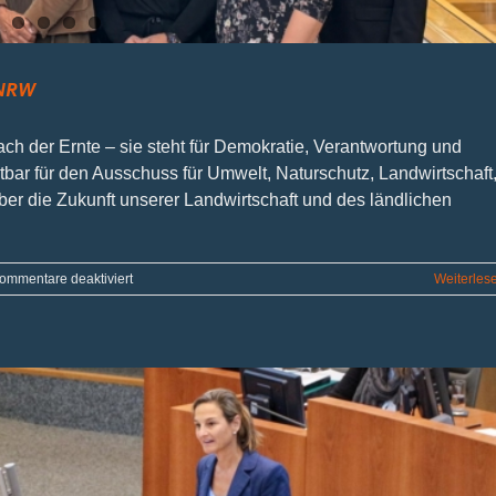
 NRW
ach der Ernte – sie steht für Demokratie, Verantwortung und
htbar für den Ausschuss für Umwelt, Naturschutz, Landwirtschaft
er die Zukunft unserer Landwirtschaft und des ländlichen
für
ommentare deaktiviert
Weiterles
Landjugend
bringt
Erntekrone
in
den
Landtag
NRW