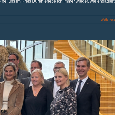
 bei uns im Kreis Düren erlebe ich immer wieder, wie engagiert
r
Weiterles
ehr
it,
exibilität
nd
lanungssicherheit