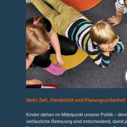
I
m
B
Mehr Zeit, Flexibilität und Planungssicherheit
Kinder stehen im Mittelpunkt unserer Politik – den
verlässliche Betreuung sind entscheidend, damit j