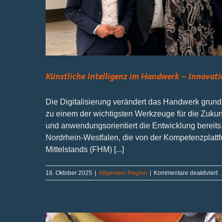
Künstliche Intelligenz im Handwerk – Innovat
Die Digitalisierung verändert das Handwerk grund
zu einem der wichtigsten Werkzeuge für die Zukunf
und anwendungsorientiert die Entwicklung bereits 
Nordrhein-Westfalen, die von der Kompetenzplat
Mittelstands (FHM) [...]
fü
16. Oktober 2025
|
Allgemein Region
|
Kommentare deaktiviert
K
I
i
H
–