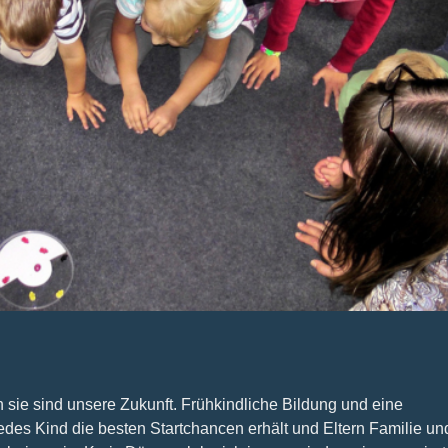
nnovation
it
odenhaftung
n sie sind unsere Zukunft. Frühkindliche Bildung und eine
edes Kind die besten Startchancen erhält und Eltern Familie un