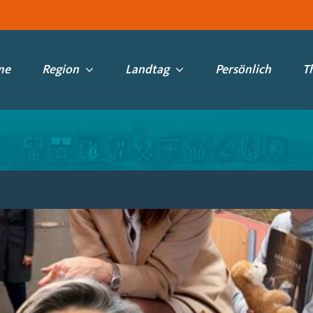
me
Region
Landtag
Persönlich
T