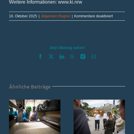
Weitere Informationen: www.ki.nrw
für
16. Oktober 2025
|
Allgemein Region
|
Kommentare deaktiviert
Künstliche
Intelligenz
im
Handwerk
–
Jetzt Beitrag teilen!
Innovation
mit
Facebook
X
LinkedIn
WhatsApp
Xing
E-
Bodenhaftun
Mail
Ähnliche Beiträge