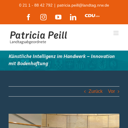
Zum
0 21 1 - 88 42 792
|
patricia.peill@landtag.nrw.de
Inhalt
Facebook
Instagram
YouTube
LinkedIn
CDU
springen
Künstliche Intelligenz im Handwerk – Innovation
mit Bodenhaftung
Zurück
Vor
Zeige
grösseres