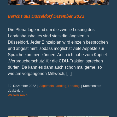
Bericht aus Düsseldorf Dezember 2022
Die Plenartage rund um die zweite Lesung des
Landeshaushaltes sind stets die längsten in
Düsseldorf. Jeder Einzelplan wird einzeln besprochen
und abgestimmt, sodass möglichst viele Aspekte zur
Sprache kommen können. Auch ich habe zum Kapitel
„Verbraucherschutz“ für die CDU-Fraktion sprechen
dürfen. Da kann es dann auch schon mal gerne, so
wie am vergangenen Mittwoch, [...]
12. Dezember 2022
|
Allgemein Landtag
,
Landtag
|
Kommentare
für
deaktiviert
Bericht
Weiterlesen
aus
Düsseldorf
Dezember
2022