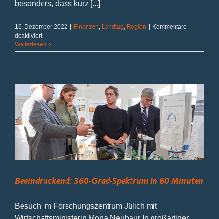
besonders, dass kurz [...]
16. Dezember 2022
|
Finanzen
,
Landtag
,
Region
|
Kommentare
für
deaktiviert
Auszahlung
Weiterlesen
noch
heute
Beeindruckend: 360-Grad-Spektrum in 60 Minuten
Besuch im Forschungszentrum Jülich mit
Wirtschaftsministerin Mona Neubaur In großartiger