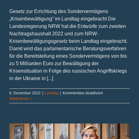
Gesetz zur Errichtung des Sondervermögens
„Krisenbewältigung“ im Landtag eingebracht Die
Landesregierung NRW hat die Entwürfe zum zweiten
Nachtragshaushalt 2022 und zum NRW-
Krisenbewältigungsgesetz beim Landtag eingebracht.
Damit wird das parlamentarische Beratungsverfahren
für die Bereitstellung eines Sondervermögens von bis
zu 5 Milliarden Euro zur Bewältigung der
Krisensituation in Folge des russischen Angriffskriegs
in der Ukraine in [...]
für
8. Dezember 2022
|
Landtag
|
Kommentare deaktiviert
„Klarheit
Weiterlesen
und
Sicherheit
für
die
Menschen
im
Land“