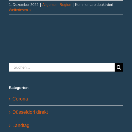
für
1. Dezember 2022
|
Allgemein Region
|
Kommentare deaktiviert
Mehr
Weiterlesen
rote
Gebiete
Suche
nach:
Kategorien
Corona
Düsseldorf direkt
Landtag