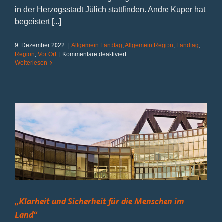
in der Herzogsstadt Jülich stattfinden. André Kuper hat
begeistert [...]
9. Dezember 2022
|
Allgemein Landtag
,
Allgemein Region
,
Landtag
,
für
Region
,
Vor Ort
|
Kommentare deaktiviert
Schirmherrschaft
Weiterlesen
19.
Internationale
Grenzlandbegegnung
„Klarheit und Sicherheit für die Menschen im
Land“