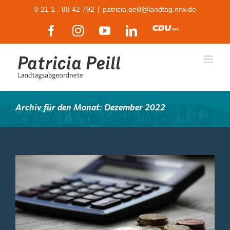
Zum
0 21 1 - 88 42 792
|
patricia.peill@landtag.nrw.de
Inhalt
Facebook
Instagram
YouTube
LinkedIn
CDU
springen
Archiv für den Monat:
Dezember 2022