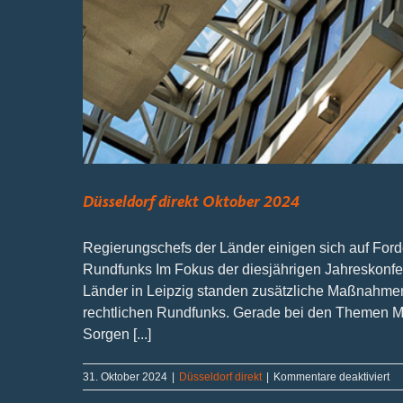
Düsseldorf direkt Oktober 2024
Regierungschefs der Länder einigen sich auf Ford
Rundfunks Im Fokus der diesjährigen Jahreskonfer
Länder in Leipzig standen zusätzliche Maßnahmen i
rechtlichen Rundfunks. Gerade bei den Themen Mig
Sorgen [...]
für
31. Oktober 2024
|
Düsseldorf direkt
|
Kommentare deaktiviert
Dü