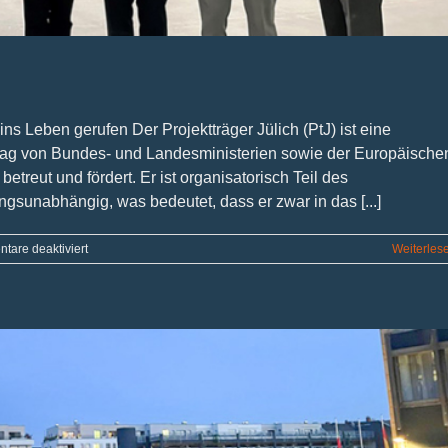
ins Leben gerufen Der Projektträger Jülich (PtJ) ist eine
ftrag von Bundes- und Landesministerien sowie der Europäische
reut und fördert. Er ist organisatorisch Teil des
gsunabhängig, was bedeutet, dass er zwar in das [...]
für
tare deaktiviert
Weiterles
Erfolgsgeschichte
der
Brückenbauer