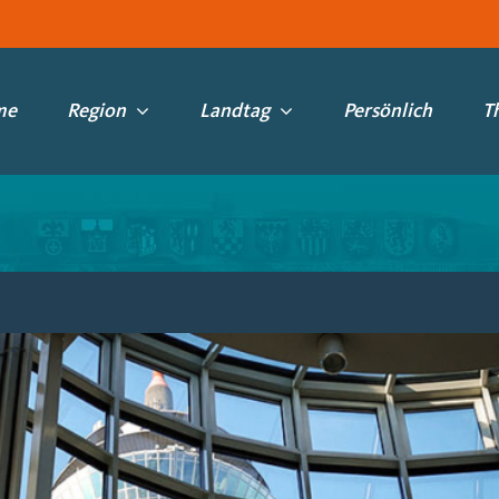
me
Region
Landtag
Persönlich
T