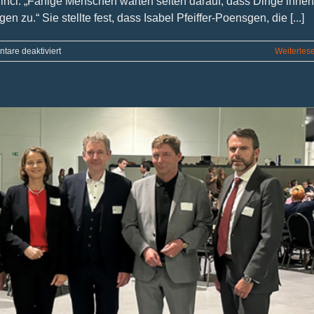
Vinci: „Fähige Menschen warten selten darauf, dass Dinge ihnen
 zu.“ Sie stellte fest, dass Isabel Pfeiffer-Poensgen, die [...]
für
are deaktiviert
Weiterles
Kämpferin
für
Wissenschaft
und
Kultur