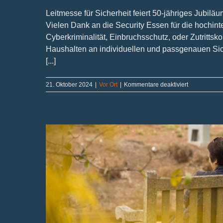
Leitmesse für Sicherheit feiert 50-jähriges Jubilä
Vielen Dank an die Security Essen für die hochinte
Cyberkriminalität, Einbruchsschutz, oder Zutrittsko
Haushalten an individuellen und passgenauen Sich
[...]
für
21. Oktober 2024
|
Vor Ort
|
Kommentare deaktiviert
Vorfahrt
für
Sicherheit