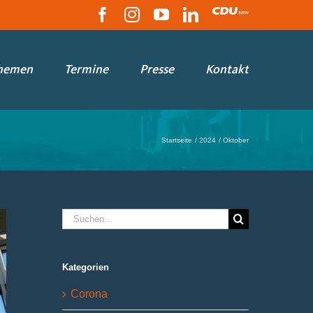
Facebook
Instagram
YouTube
LinkedIn
CDU
hemen
Termine
Presse
Kontakt
Startseite
2024
Oktober
Suche
nach:
Kategorien
Corona