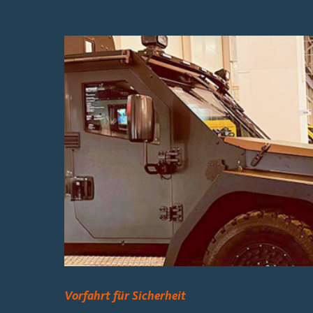
dir
Ok
20
Vorfahrt für Sicherheit