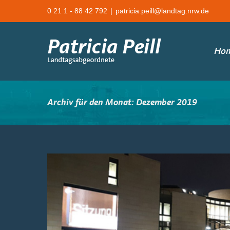
Zum
0 21 1 - 88 42 792
|
patricia.peill@landtag.nrw.de
Inhalt
springen
Ho
Archiv für den Monat:
Dezember 2019