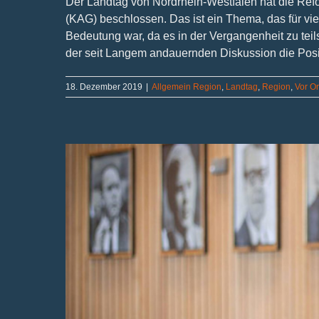
Der Landtag von Nordrhein-Westfalen hat die R
(KAG) beschlossen. Das ist ein Thema, das für vi
Bedeutung war, da es in der Vergangenheit zu teil
der seit Langem andauernden Diskussion die Positi
18. Dezember 2019
|
Allgemein Region
,
Landtag
,
Region
,
Vor Or