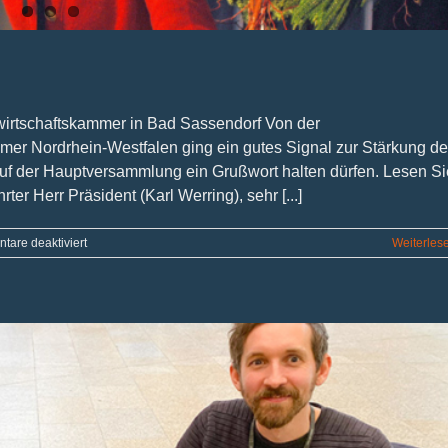
irtschaftskammer in Bad Sassendorf Von der
er Nordrhein-Westfalen ging ein gutes Signal zur Stärkung d
auf der Hauptversammlung ein Grußwort halten dürfen. Lesen Si
er Herr Präsident (Karl Werring), sehr [...]
für
are deaktiviert
Weiterles
Anerkennung
und
Wertschätzung
gefordert