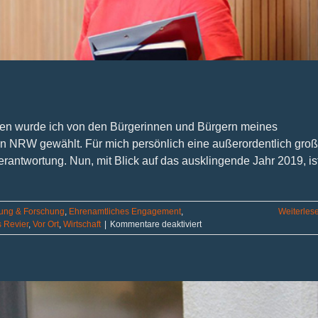
ahren wurde ich von den Bürgerinnen und Bürgern meines
on NRW gewählt. Für mich persönlich eine außerordentlich gro
erantwortung. Nun, mit Blick auf das ausklingende Jahr 2019, is
dung & Forschung
,
Ehrenamtliches Engagement
,
Weiterles
für
 Revier
,
Vor Ort
,
Wirtschaft
|
Kommentare deaktiviert
Meine
Halbzeitbilanz