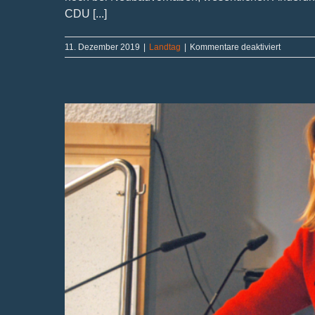
CDU [...]
für
11. Dezember 2019
|
Landtag
|
Kommentare deaktiviert
Positives
Signal
für
Hausbesi