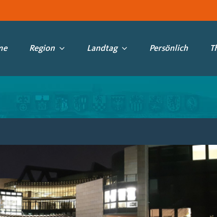
me
Region
Landtag
Persönlich
T