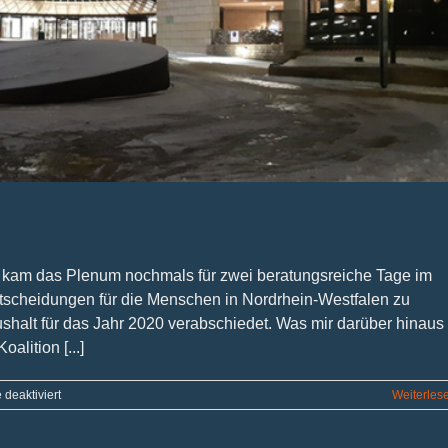
 kam das Plenum nochmals für zwei beratungsreiche Tage im
tscheidungen für die Menschen in Nordrhein-Westfalen zu
aushalt für das Jahr 2020 verabschiedet. Was mir darüber hinaus
alition [...]
für
deaktiviert
Weiterles
Bericht
aus
dem