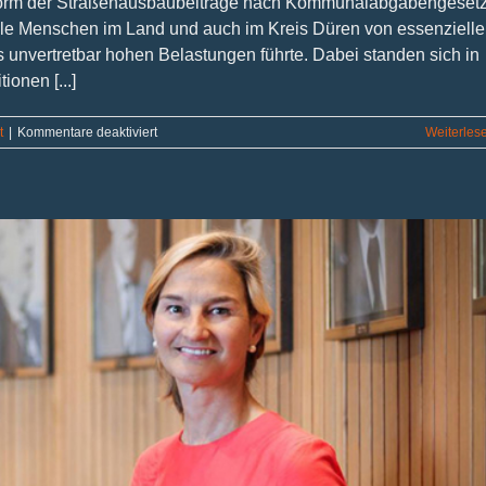
eform der Straßenausbaubeiträge nach Kommunalabgabengeset
ele Menschen im Land und auch im Kreis Düren von essenzielle
s unvertretbar hohen Belastungen führte. Dabei standen sich in
onen [...]
für
t
|
Kommentare deaktiviert
Weiterles
Klarer,
flexibler
und
einfacher