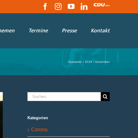
Facebook
Instagram
YouTube
LinkedIn
CDU
hemen
Termine
Presse
Kontakt
Startseite
2019
Dezember
Suche
nach:
Kategorien
Corona