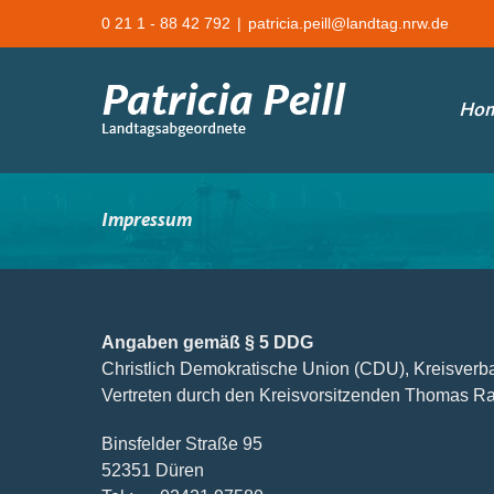
Zum
0 21 1 - 88 42 792
|
patricia.peill@landtag.nrw.de
Inhalt
springen
Ho
Impressum
Angaben gemäß § 5 DDG
Christlich Demokratische Union (CDU), Kreisverb
Vertreten durch den Kreisvorsitzenden Thomas R
Binsfelder Straße 95
52351 Düren