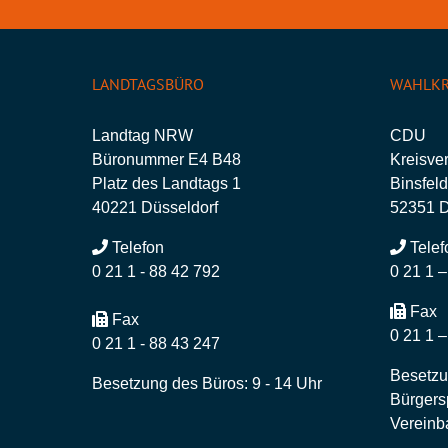
LANDTAGSBÜRO
WAHLKR
Landtag NRW
CDU
Büronummer E4 B48
Kreisve
Platz des Landtags 1
Binsfeld
40221 Düsseldorf
52351 
Telefon
Telef
0 21 1 - 88 42 792
0 21 1 
Fax
Fax
0 21 1 
0 21 1 - 88 43 247
Besetzu
Besetzung des Büros: 9 - 14 Uhr
Bürgers
Vereinb