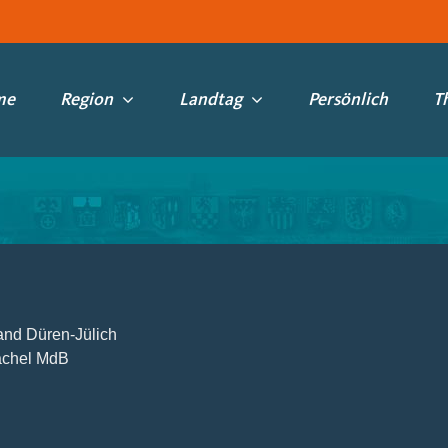
me
Region
Landtag
Persönlich
T
and Düren-Jülich
achel MdB