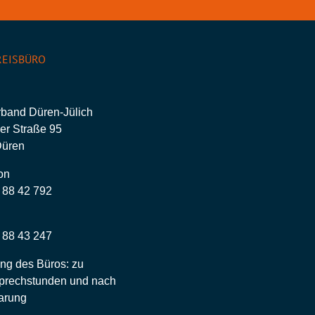
EISBÜRO
rband Düren-Jülich
er Straße 95
Düren
on
– 88 42 792
– 88 43 247
ng des Büros: zu
prechstunden und nach
arung