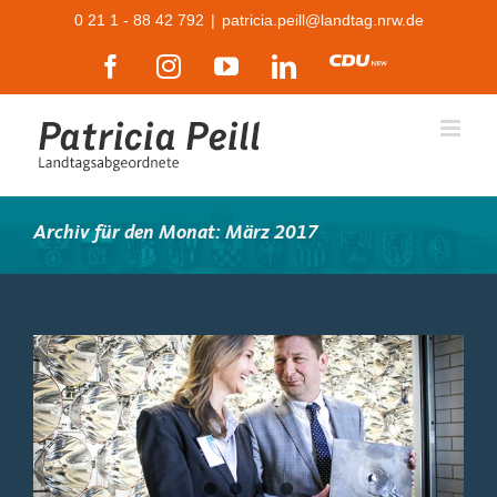
Zum
0 21 1 - 88 42 792
|
patricia.peill@landtag.nrw.de
Inhalt
Facebook
Instagram
YouTube
LinkedIn
CDU
springen
Archiv für den Monat:
März 2017