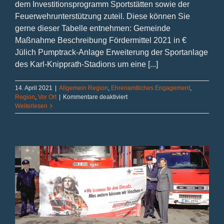
dem Investitionsprogramm Sportstätten sowie der
Feuerwehrunterstützung zuteil. Diese können Sie
gerne dieser Tabelle entnehmen: Gemeinde
Maßnahme Beschreibung Fördermittel 2021 in €
Jülich Pumptrack-Anlage Erweiterung der Sportanlage
des Karl-Knipprath-Stadions um eine [...]
14. April 2021
|
Allgemein Region
,
Ehrenamtliches Engagement
,
für
Region
,
Vor Ort
|
Kommentare deaktiviert
Zahlreiche
Weiterlesen
Förderungen
für
den
Nordkreis
Düren