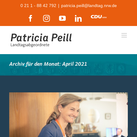
Zum
0 21 1 - 88 42 792
|
patricia.peill@landtag.nrw.de
Inhalt
Facebook
Instagram
YouTube
LinkedIn
CDU
springen
Archiv für den Monat:
April 2021