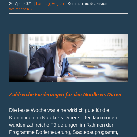
für
20. April 2021
|
Landtag
,
Region
|
Kommentare deaktiviert
Neuer
Weiterlesen
Aufschlag
für
Sanierung
Zahlreiche Förderungen für den Nordkreis Düren
Die letzte Woche war eine wirklich gute für die
Kommunen im Nordkreis Dürens. Den kommunen
wurden zahlreiche Förderungen im Rahmen der
Programme Dorferneuerung, Städtebauprogramm,