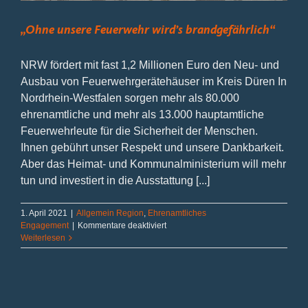
„Ohne unsere Feuerwehr wird’s brandgefährlich“
NRW fördert mit fast 1,2 Millionen Euro den Neu- und
Ausbau von Feuerwehrgerätehäuser im Kreis Düren In
Nordrhein-Westfalen sorgen mehr als 80.000
ehrenamtliche und mehr als 13.000 hauptamtliche
Feuerwehrleute für die Sicherheit der Menschen.
Ihnen gebührt unser Respekt und unsere Dankbarkeit.
Aber das Heimat- und Kommunalministerium will mehr
tun und investiert in die Ausstattung [...]
1. April 2021
|
Allgemein Region
,
Ehrenamtliches
für
Engagement
|
Kommentare deaktiviert
„Ohne
Weiterlesen
unsere
Feuerwehr
wird’s
brandgefährlich“