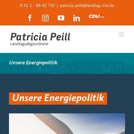
Zum
0 21 1 - 88 42 792
|
patricia.peill@landtag.nrw.de
Inhalt
Facebook
Instagram
YouTube
LinkedIn
CDU
springen
Unsere Energiepolitik
Unsere Energiepolitik