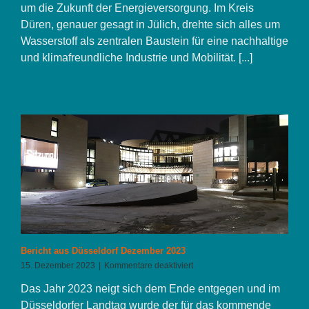
Zukunft
um die Zukunft der Energieversorgung. Im Kreis
beginnt
Düren, genauer gesagt in Jülich, drehte sich alles um
hier!
Wasserstoff als zentralen Baustein für eine nachhaltige
und klimafreundliche Industrie und Mobilität. [...]
Bericht aus Düsseldorf Dezember 2023
für
15. Dezember 2023
|
Kommentare deaktiviert
Bericht
Das Jahr 2023 neigt sich dem Ende entgegen und im
aus
Düsseldorf
Düsseldorfer Landtag wurde der für das kommende