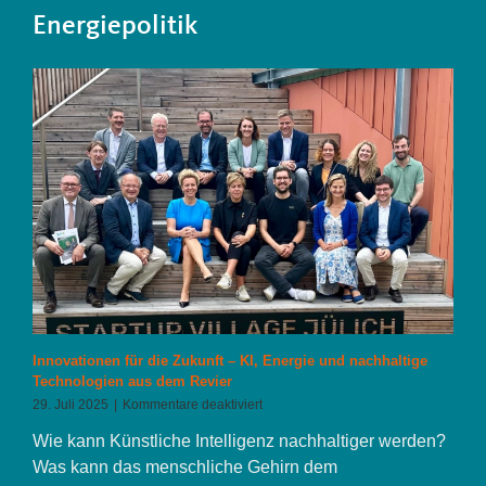
Energiepolitik
Innovationen für die Zukunft – KI, Energie und nachhaltige
Technologien aus dem Revier
für
29. Juli 2025
|
Kommentare deaktiviert
Innovationen
Wie kann Künstliche Intelligenz nachhaltiger werden?
für
die
Was kann das menschliche Gehirn dem
Zukunft