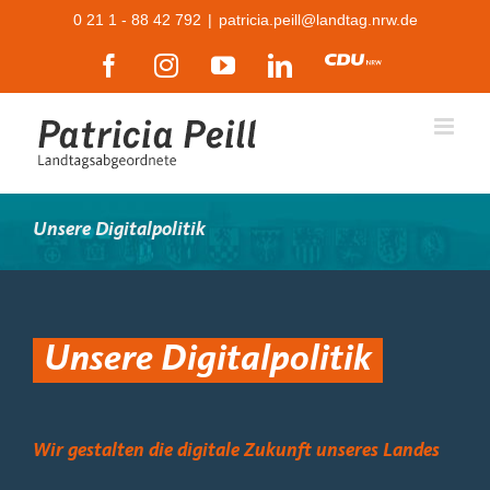
Zum
0 21 1 - 88 42 792
|
patricia.peill@landtag.nrw.de
Inhalt
Facebook
Instagram
YouTube
LinkedIn
CDU
springen
Unsere Digitalpolitik
Unsere Digitalpolitik
Wir gestalten die digitale Zukunft unseres Landes