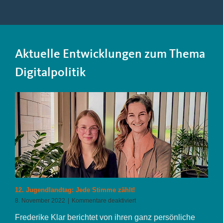
Aktuelle Entwicklungen zum Thema
Digitalpolitik
12. Jugendlandtag: Jede Stimme zählt!
für
8. November 2022
|
Kommentare deaktiviert
12.
Frederike Klar berichtet von ihren ganz persönliche
Jugendlandtag: