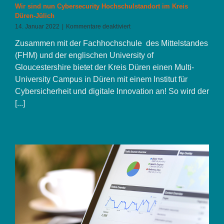
Wir sind nun Cybersecurity Hochschulstandort im Kreis
Düren-Jülich
für
14. Januar 2022
|
Kommentare deaktiviert
Wir
Zusammen mit der Fachhochschule des Mittelstandes
sind
nun
(FHM) und der englischen University of
Cybersecurity
Gloucestershire bietet der Kreis Düren einen Multi-
Hochschulstandort
University Campus in Düren mit einem Institut für
im
Kreis
Cybersicherheit und digitale Innovation an! So wird der
Düren-
[...]
Jülich