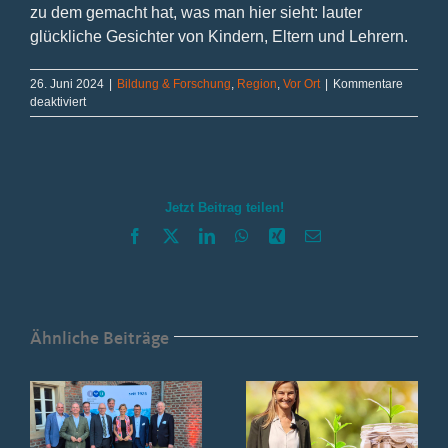
zu dem gemacht hat, was man hier sieht: lauter
glückliche Gesichter von Kindern, Eltern und Lehrern.
26. Juni 2024
|
Bildung & Forschung
,
Region
,
Vor Ort
|
Kommentare
für
deaktiviert
Prima
Primus
Jetzt Beitrag teilen!
Facebook
X
LinkedIn
WhatsApp
Xing
E-
Mail
Ähnliche Beiträge