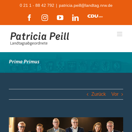
Zum
0 21 1 - 88 42 792
|
patricia.peill@landtag.nrw.de
Inhalt
Facebook
Instagram
YouTube
LinkedIn
CDU
springen
Prima Primus
Zurück
Vor
Zeige
grösseres