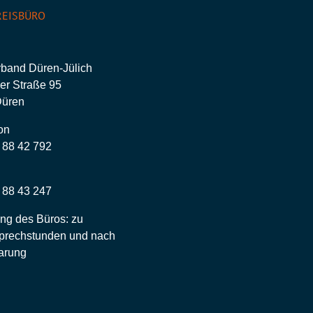
EISBÜRO
rband Düren-Jülich
er Straße 95
Düren
on
– 88 42 792
– 88 43 247
ng des Büros: zu
prechstunden und nach
arung