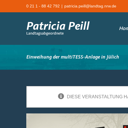
Zum
0 21 1 - 88 42 792
|
patricia.peill@landtag.nrw.de
Inhalt
springen
Ho
Einweihung der multiTESS-Anlage in Jülich
DIESE VERANSTALTUNG H