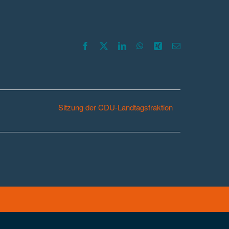
Facebook
X
LinkedIn
WhatsApp
Xing
E-
Mail
Sitzung der CDU-Landtagsfraktion