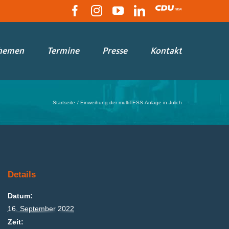
Facebook
Instagram
YouTube
LinkedIn
CDU
hemen
Termine
Presse
Kontakt
Startseite
Einweihung der multiTESS-Anlage in Jülich
Details
Datum:
16. September 2022
Zeit: