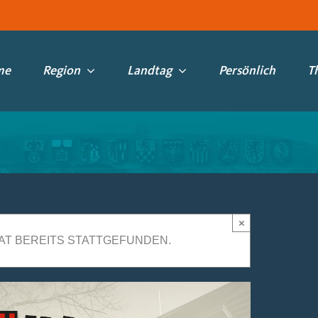
me
Region
Landtag
Persönlich
T
×
AT BEREITS STATTGEFUNDEN.