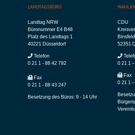
LANDTAGSBÜRO
WAHLKR
Landtag NRW
CDU
Büronummer E4 B48
Kreisve
Platz des Landtags 1
Binsfeld
40221 Düsseldorf
52351 
Telefon
Telef
0 21 1 - 88 42 792
0 21 1 
Fax
Fax
0 21 1 
0 21 1 - 88 43 247
Besetzu
Besetzung des Büros: 9 - 14 Uhr
Bürgers
Vereinb