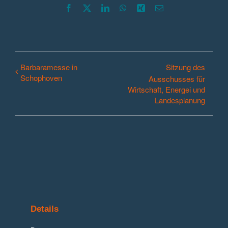
Facebook
X
LinkedIn
WhatsApp
Xing
E-
Mail
Barbaramesse in
Sitzung des
Schophoven
Ausschusses für
Wirtschaft, Energei und
Landesplanung
Details