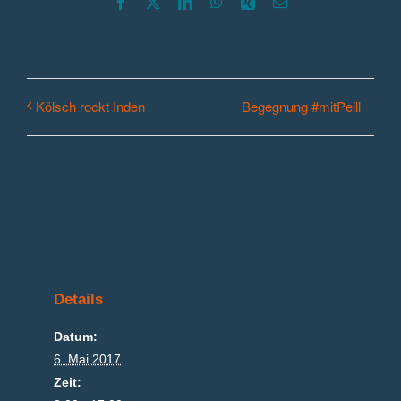
Facebook
X
LinkedIn
WhatsApp
Xing
E-
Mail
Begegnung #mitPeill
Kölsch rockt Inden
Details
Datum:
6. Mai 2017
Zeit: