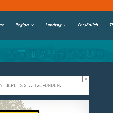
me
Region
Landtag
Persönlich
T
×
AT BEREITS STATTGEFUNDEN.