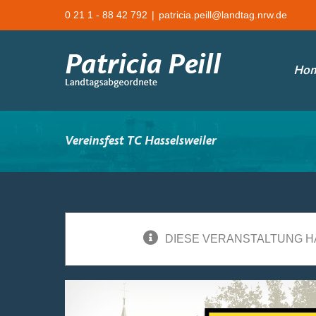
Zum
0 21 1 - 88 42 792
|
patricia.peill@landtag.nrw.de
Inhalt
springen
Ho
Vereinsfest TC Hasselsweiler
DIESE VERANSTALTUNG H