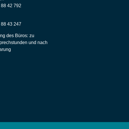
– 88 42 792
– 88 43 247
ng des Büros: zu
prechstunden und nach
arung