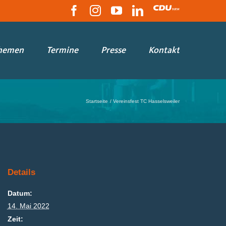
Facebook
Instagram
YouTube
LinkedIn
CDU
hemen
Termine
Presse
Kontakt
Startseite
Vereinsfest TC Hasselsweiler
Details
Datum:
14. Mai 2022
Zeit: