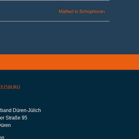
Maifest in Schophoven
EISBÜRO
rband Düren-Jülich
er Straße 95
Düren
on