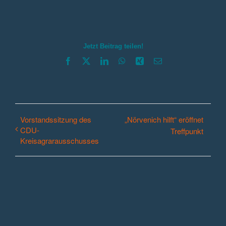
Jetzt Beitrag teilen!
Facebook
X
LinkedIn
WhatsApp
Xing
E-
Mail
Vorstandssitzung des
„Nörvenich hilft“ eröffnet
CDU-
Treffpunkt
Kreisagrarausschusses