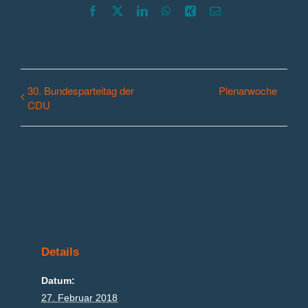
Facebook
X
LinkedIn
WhatsApp
Xing
E-
Mail
30. Bundesparteitag der
Plenarwoche
CDU
Details
Datum:
27. Februar 2018