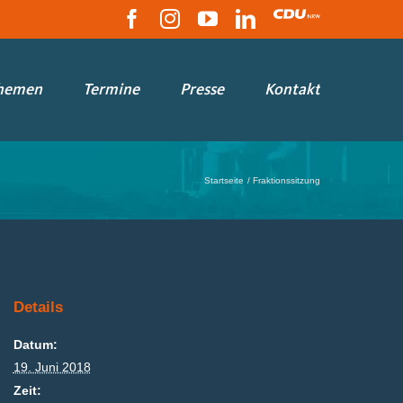
Facebook
Instagram
YouTube
LinkedIn
CDU
hemen
Termine
Presse
Kontakt
Startseite
Fraktionssitzung
Details
Datum:
19. Juni 2018
Zeit: