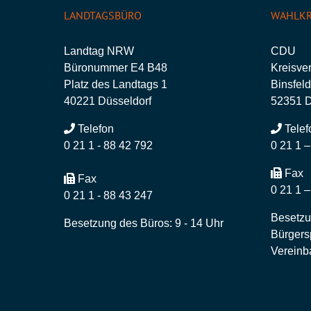
LANDTAGSBÜRO
WAHLKR
Landtag NRW
CDU
Büronummer E4 B48
Kreisve
Platz des Landtags 1
Binsfeld
40221 Düsseldorf
52351 
Telefon
Telef
0 21 1 - 88 42 792
0 21 1 
Fax
Fax
0 21 1 
0 21 1 - 88 43 247
Besetzu
Besetzung des Büros: 9 - 14 Uhr
Bürgers
Vereinb