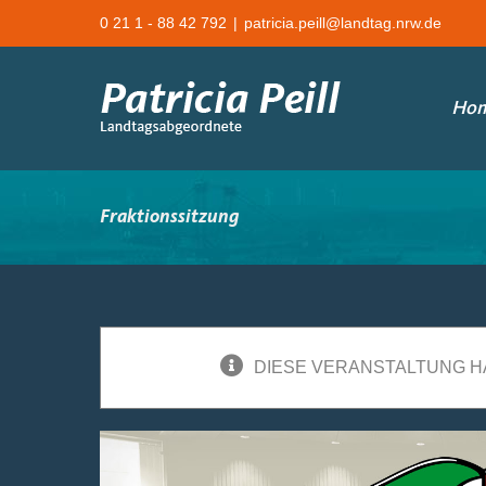
Zum
0 21 1 - 88 42 792
|
patricia.peill@landtag.nrw.de
Inhalt
springen
Ho
Fraktionssitzung
DIESE VERANSTALTUNG H