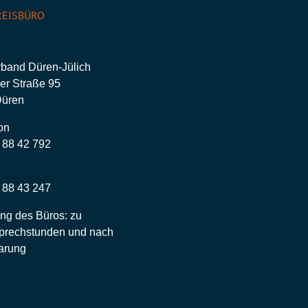
EISBÜRO
rband Düren-Jülich
er Straße 95
Düren
on
– 88 42 792
– 88 43 247
ng des Büros: zu
prechstunden und nach
arung