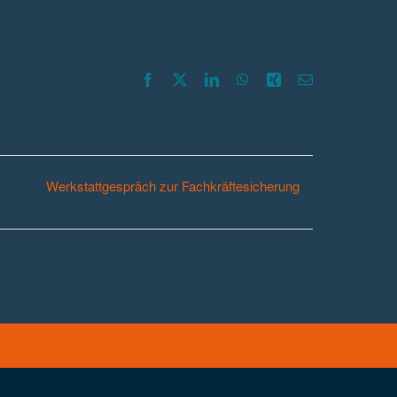
Facebook
X
LinkedIn
WhatsApp
Xing
E-
Mail
Werkstattgespräch zur Fachkräftesicherung