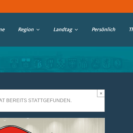
me
Region
Landtag
Persönlich
T
×
AT BEREITS STATTGEFUNDEN.