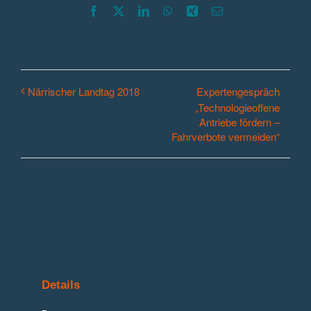
Facebook
X
LinkedIn
WhatsApp
Xing
E-
Mail
Expertengespräch
Närrischer Landtag 2018
„Technologieoffene
Antriebe fördern –
Fahrverbote vermeiden“
Details