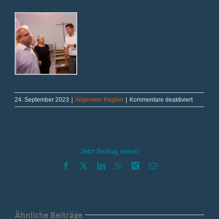
für
24. September 2023
|
Allgemein Region
|
Kommentare deaktiviert
360-
Grad-
Blick
auf
den
Jetzt Beitrag teilen!
Strukturw
Facebook
X
LinkedIn
WhatsApp
Xing
E-
Mail
Ähnliche Beiträge