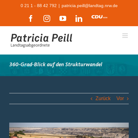
Zum
0 21 1 - 88 42 792
|
patricia.peill@landtag.nrw.de
Inhalt
Facebook
Instagram
YouTube
LinkedIn
CDU
springen
360-Grad-Blick auf den Strukturwandel
Zurück
Vor
Zeige
grösseres