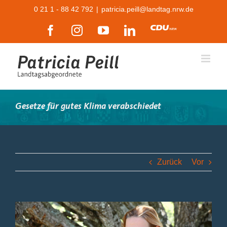
Zum
0 21 1 - 88 42 792
|
patricia.peill@landtag.nrw.de
Inhalt
Facebook
Instagram
YouTube
LinkedIn
CDU
springen
Gesetze für gutes Klima verabschiedet
Zurück
Vor
Zeige
grösseres