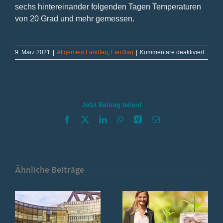
sechs hintereinander folgenden Tagen Temperaturen
von 20 Grad und mehr gemessen.
für
9. März 2021
|
Allgemein Landtag
,
Landtag
|
Kommentare deaktiviert
Gesetz
für
gutes
Klima
verabs
Jetzt Beitrag teilen!
Facebook
X
LinkedIn
WhatsApp
Xing
E-
Mail
Ähnliche Beiträge