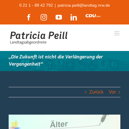
Zum
0 21 1 - 88 42 792
|
patricia.peill@landtag.nrw.de
Inhalt
Facebook
Instagram
YouTube
LinkedIn
CDU
springen
„Die Zukunft ist nicht die Verlängerung der
Vergangenheit“
Zurück
Vor
Zeige
grösseres