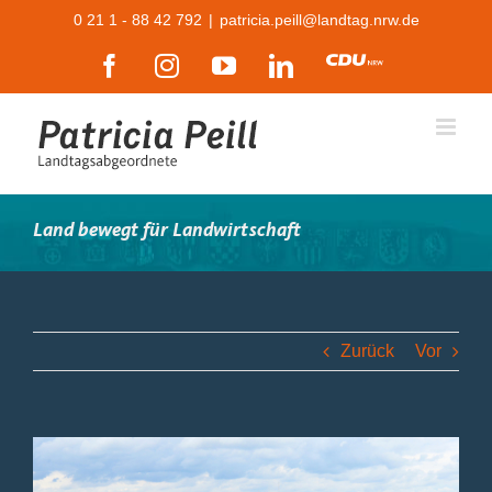
Zum
0 21 1 - 88 42 792
|
patricia.peill@landtag.nrw.de
Inhalt
Facebook
Instagram
YouTube
LinkedIn
CDU
springen
Land bewegt für Landwirtschaft
Zurück
Vor
Zeige
grösseres