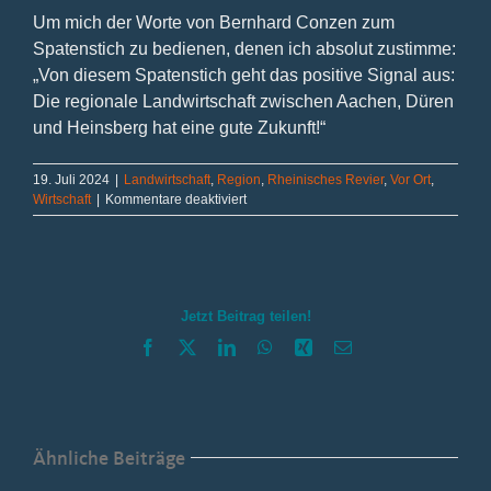
Um mich der Worte von Bernhard Conzen zum
Spatenstich zu bedienen, denen ich absolut zustimme:
„Von diesem Spatenstich geht das positive Signal aus:
Die regionale Landwirtschaft zwischen Aachen, Düren
und Heinsberg hat eine gute Zukunft!“
19. Juli 2024
|
Landwirtschaft
,
Region
,
Rheinisches Revier
,
Vor Ort
,
für
Wirtschaft
|
Kommentare deaktiviert
Land
bewegt
für
Landwirtschaft
Jetzt Beitrag teilen!
Facebook
X
LinkedIn
WhatsApp
Xing
E-
Mail
Ähnliche Beiträge