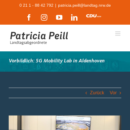
Zum
0 21 1 - 88 42 792
|
patricia.peill@landtag.nrw.de
Inhalt
Facebook
Instagram
YouTube
LinkedIn
CDU
springen
Vorbildlich: 5G Mobility Lab in Aldenhoven
Zurück
Vor
Zeige
grösseres