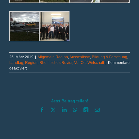
26. März 2019
|
Allgemein Region
,
Ausschüsse
,
Bildung & Forschung
,
Landtag
,
Region
,
Rheinisches Revier
,
Vor Ort
,
Wirtschaft
|
Kommentare
für
deaktiviert
Vorbildlich:
5G
Mobility
Lab
in
Jetzt Beitrag teilen!
Aldenhoven
Facebook
X
LinkedIn
WhatsApp
Xing
E-
Mail