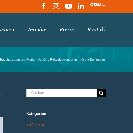
Facebook
Instagram
YouTube
LinkedIn
CDU
hemen
Termine
Presse
Kontakt
Haushalt
Landtag
Region
Vor Ort
Rekordzuwendungen für die Kommunen
Suche
nach:
Kategorien
Corona