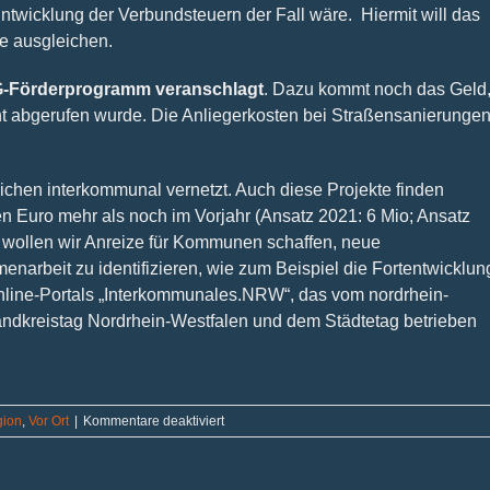
twicklung der Verbundsteuern der Fall wäre. Hiermit will das
e ausgleichen.
AG-Förderprogramm veranschlagt
. Dazu kommt noch das Geld
t abgerufen wurde. Die Anliegerkosten bei Straßensanierunge
chen interkommunal vernetzt. Auch diese Projekte finden
en Euro mehr als noch im Vorjahr (Ansatz 2021: 6 Mio; Ansatz
z wollen wir Anreize für Kommunen schaffen, neue
arbeit zu identifizieren, wie zum Beispiel die Fortentwicklun
nline-Portals „Interkommunales.NRW“, das vom nordrhein-
dkreis­tag Nordrhein-Westfalen und dem Städtetag betrieben
für
ion
,
Vor Ort
|
Kommentare deaktiviert
Rekordzuwendungen
für
die