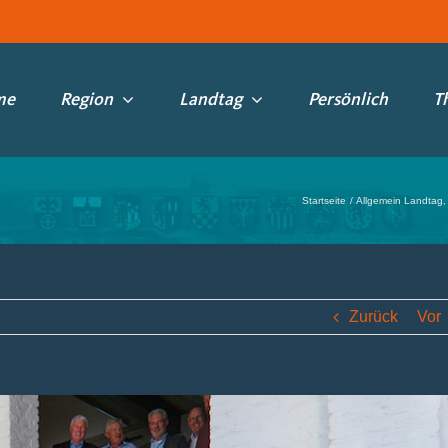
me
Region
Landtag
Persönlich
T
Startseite
Allgemein Landtag
Zurück
Vor