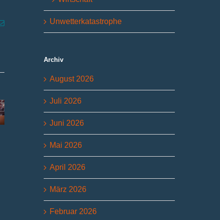
Unwetterkatastrophe
p
g
E-
Mail
Archiv
August 2026
Juli 2026
Juni 2026
Mai 2026
IWU – ein
Bericht aus dem
Starkes 
Jahrhundert
Plenum Juli 2026
die kom
April 2026
Verantwortung
Familie
16. Juli 2026
17. Juli 2026
14. Juli 
März 2026
Februar 2026