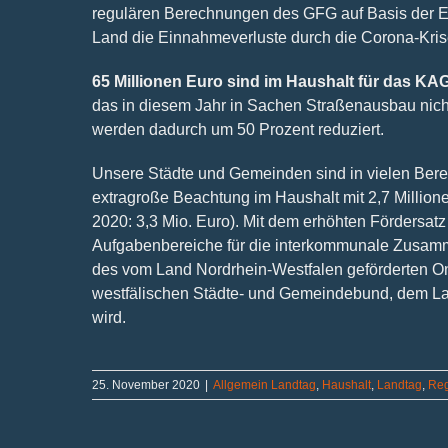
regulären Berechnungen des GFG auf Basis der En
Land die Einnahmeverluste durch die Corona-Kris
65 Millionen Euro sind im Haushalt für das K
das in diesem Jahr in Sachen Straßenausbau nich
werden dadurch um 50 Prozent reduziert.
Unsere Städte und Gemeinden sind in vielen Berei
extragroße Beachtung im Haushalt mit 2,7 Million
2020: 3,3 Mio. Euro). Mit dem erhöhten Fördersat
Aufgabenbereiche für die interkommunale Zusammen
des vom Land Nordrhein-Westfa­len geförderten O
westfälischen Städte- und Gemeindebund, dem Lan
wird.
25. November 2020
|
Allgemein Landtag
,
Haushalt
,
Landtag
,
Reg