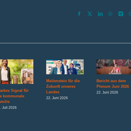
Kommunen
Facebook
X
LinkedIn
WhatsAp
Xin
Meilenstein für die
Bericht aus dem
Zukunft unseres
Plenum Juni 2026
arkes Signal für
Landes
22. Juni 2026
ie kommunale
22. Juni 2026
milie
. Juli 2026