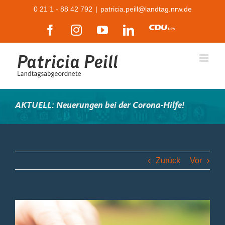
Zum
0 21 1 - 88 42 792
|
patricia.peill@landtag.nrw.de
Inhalt
Facebook
Instagram
YouTube
LinkedIn
CDU
springen
AKTUELL: Neuerungen bei der Corona-Hilfe!
Zurück
Vor
Zeige
grösseres