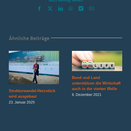
Jetzt Beitrag teilen!
Hilfe!
Facebook
X
LinkedIn
WhatsApp
Xing
E-
Mail
Ähnliche Beiträge
Bund und Land
unterstützen die Wirtschaft
auch in der vierten Welle
Strukturwandel-Herzstück
6. Dezember 2021
wird ausgebaut
23. Januar 2025