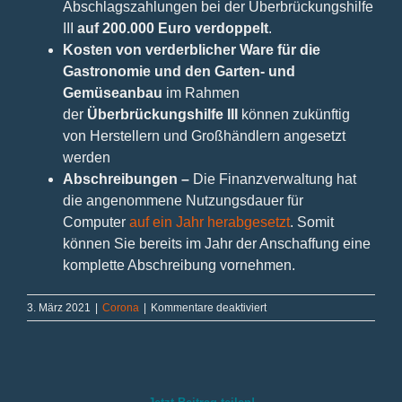
Abschlagszahlungen bei der Überbrückungshilfe
III
auf 200.000 Euro verdoppelt
.
Kosten von verderblicher Ware für die
Gastronomie und den Garten- und
Gemüseanbau
im Rahmen
der
Überbrückungshilfe III
können zukünftig
von Herstellern und Großhändlern angesetzt
werden
Abschreibungen –
Die Finanzverwaltung hat
die angenommene Nutzungsdauer für
Computer
auf ein Jahr herabgesetzt
. Somit
können Sie bereits im Jahr der Anschaffung eine
komplette Abschreibung vornehmen.
für
3. März 2021
|
Corona
|
Kommentare deaktiviert
AKTUELL:
Neuerungen
bei
der
Corona-