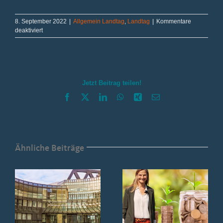
8. September 2022
|
Allgemein Landtag
,
Landtag
|
Kommentare
für
deaktiviert
Bericht
aus
Düsseldorf
August/September
2022
Jetzt Beitrag teilen!
Facebook
X
LinkedIn
WhatsApp
Xing
E-
Mail
Ähnliche Beiträge