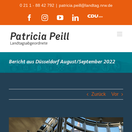
Zum
0 21 1 - 88 42 792
|
patricia.peill@landtag.nrw.de
Inhalt
Facebook
Instagram
YouTube
LinkedIn
CDU
springen
Bericht aus Düsseldorf August/September 2022
Zurück
Vor
Zeige
grösseres