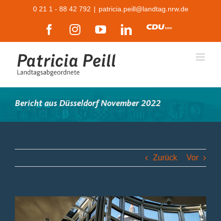
Zum
0 21 1 - 88 42 792
|
patricia.peill@landtag.nrw.de
Inhalt
Facebook
Instagram
YouTube
LinkedIn
CDU
springen
Bericht aus Düsseldorf November 2022
Zurück
Vor
Zeige
grösseres