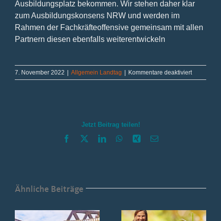
Ausbildungsplatz bekommen. Wir stehen daher klar
zum Ausbildungskonsens NRW und werden im
Rahmen der Fachkräfteoffensive gemeinsam mit allen
Partnern diesen ebenfalls weiterentwickeln
für
7. November 2022
|
Allgemein Landtag
|
Kommentare deaktiviert
Bericht
aus
Düsseldorf
November
2022
Jetzt Beitrag teilen!
Facebook
X
LinkedIn
WhatsApp
Xing
E-
Mail
Ähnliche Beiträge