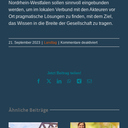
Nordrhein-Westfalen sollen sinnvoll eingebunden
werden, um im lokalen Verbund mit den Akteuren vor
Ort pragmatische Lösungen zu finden, mit dem Ziel,
das Wissen in die Breite der Gesellschaft zu tragen.
für
21. September 2023
|
Landtag
|
Kommentare deaktiviert
Kinderrechte
stärken
und
„Prof“essionalisiere
Jetzt Beitrag teilen!
Facebook
X
LinkedIn
WhatsApp
Xing
E-
Mail
Ähnliche Beiträge