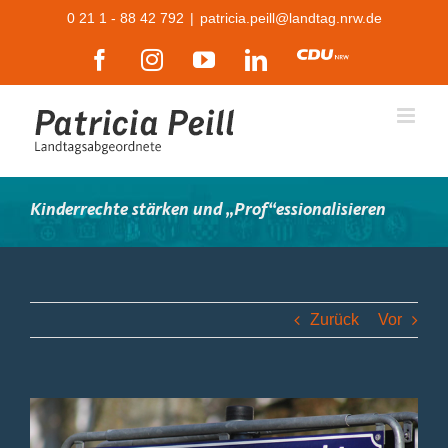
Zum
0 21 1 - 88 42 792
|
patricia.peill@landtag.nrw.de
Inhalt
Facebook
Instagram
YouTube
LinkedIn
CDU
springen
Kinderrechte stärken und „Prof“essionalisieren
Zurück
Vor
Zeige
grösseres