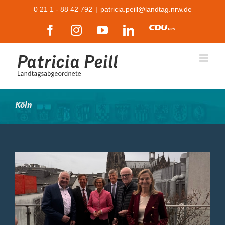
Zum
0 21 1 - 88 42 792
|
patricia.peill@landtag.nrw.de
Inhalt
Facebook
Instagram
YouTube
LinkedIn
CDU
springen
Köln