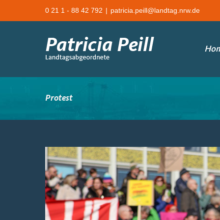
Zum
0 21 1 - 88 42 792
|
patricia.peill@landtag.nrw.de
Inhalt
springen
Ho
Protest