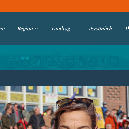
me
Region
Landtag
Persönlich
T