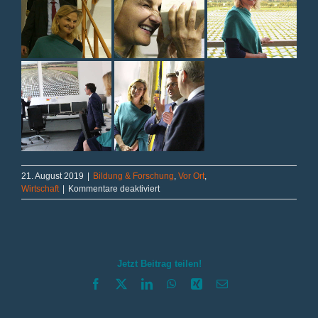
21. August 2019
|
Bildung & Forschung
,
Vor Ort
,
für
Wirtschaft
|
Kommentare deaktiviert
Spiegel
der
Energiewende
Jetzt Beitrag teilen!
Facebook
X
LinkedIn
WhatsApp
Xing
E-
Mail