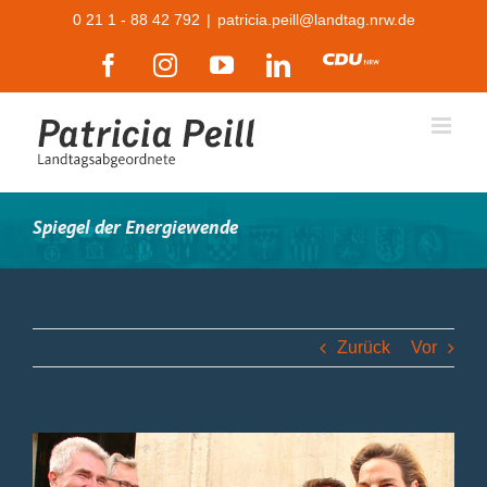
Zum
0 21 1 - 88 42 792
|
patricia.peill@landtag.nrw.de
Inhalt
Facebook
Instagram
YouTube
LinkedIn
CDU
springen
Spiegel der Energiewende
Zurück
Vor
Zeige
grösseres