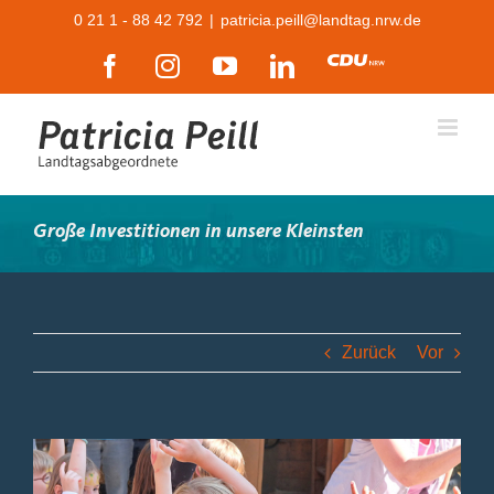
Zum
0 21 1 - 88 42 792
|
patricia.peill@landtag.nrw.de
Inhalt
Facebook
Instagram
YouTube
LinkedIn
CDU
springen
Große Investitionen in unsere Kleinsten
Zurück
Vor
Zeige
grösseres