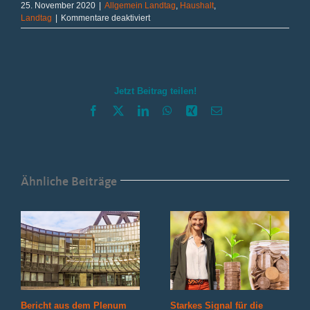
25. November 2020
|
Allgemein Landtag
,
Haushalt
,
für
Landtag
|
Kommentare deaktiviert
Große
Investitionen
in
unsere
Kleinsten
Jetzt Beitrag teilen!
Facebook
X
LinkedIn
WhatsApp
Xing
E-
Mail
Ähnliche Beiträge
Bericht aus dem Plenum
Starkes Signal für die