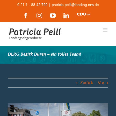
Zum
0 21 1 - 88 42 792
|
patricia.peill@landtag.nrw.de
Inhalt
Facebook
Instagram
YouTube
LinkedIn
CDU
springen
DLRG Bezirk Düren – ein tolles Team!
Zurück
Vor
Zeige
grösseres