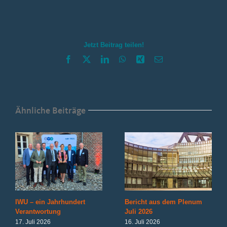
Bezirk
Düren
–
ein
Jetzt Beitrag teilen!
tolles
Team!
Facebook
X
LinkedIn
WhatsApp
Xing
E-
Mail
Ähnliche Beiträge
IWU – ein Jahrhundert
Bericht aus dem Plenum
Verantwortung
Juli 2026
17. Juli 2026
16. Juli 2026