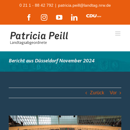
Zum
0 21 1 - 88 42 792
|
patricia.peill@landtag.nrw.de
Inhalt
Facebook
Instagram
YouTube
LinkedIn
CDU
springen
Bericht aus Düsseldorf November 2024
Zurück
Vor
Zeige
grösseres