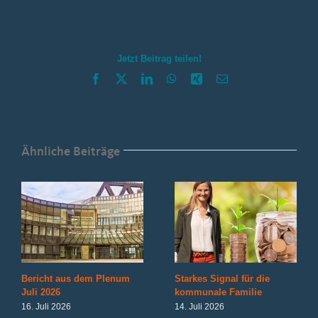
aus
Düsseldorf
November
2024
Jetzt Beitrag teilen!
Facebook
X
LinkedIn
WhatsApp
Xing
E-
Mail
Ähnliche Beiträge
Bericht aus dem Plenum
Starkes Signal für die
Juli 2026
kommunale Familie
16. Juli 2026
14. Juli 2026