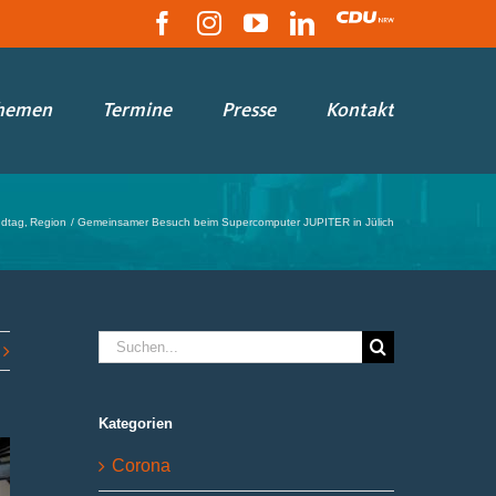
Facebook
Instagram
YouTube
LinkedIn
CDU
hemen
Termine
Presse
Kontakt
dtag
Region
Gemeinsamer Besuch beim Supercomputer JUPITER in Jülich
Suche
nach:
Kategorien
Corona