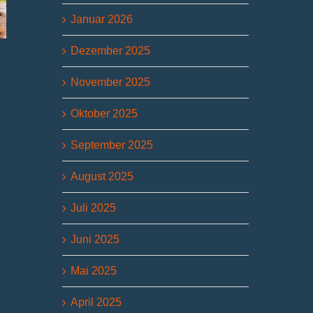
Januar 2026
Dezember 2025
„Sommer-Tour“ in
„Sommer-Tour“
IWU – e
der Zuckerfabrik
erkundet
Jahrhun
Jülich
Bioökonomie am
Verantw
November 2025
Forschungszentrum
5. August 2026
17. Juli 
3. August 2026
Oktober 2025
September 2025
August 2025
Juli 2025
Juni 2025
Mai 2025
April 2025