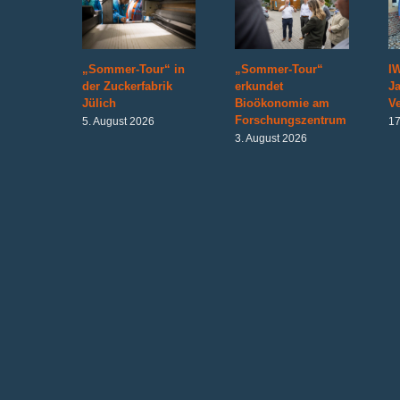
„Sommer-Tour“ in
„Sommer-Tour“
IW
der Zuckerfabrik
erkundet
J
Jülich
Bioökonomie am
V
Forschungszentrum
5. August 2026
17
3. August 2026