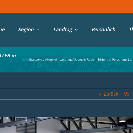
me
Region
Landtag
Persönlich
T
ITER in
Startseite
Allgemein Landtag
Allgemein Region
Bildung & Forschung
Lan
Zurück
Vor