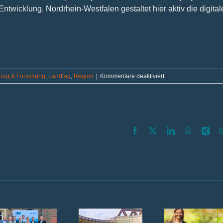
ntwicklung. Nordrhein-Westfalen gestaltet hier aktiv die digital
für
dung & Forschung
,
Landtag
,
Region
|
Kommentare deaktiviert
Gemeinsamer
Besuch
beim
Supercomputer
JUPITER
in
Facebook
X
LinkedIn
WhatsAp
Xin
Jülich