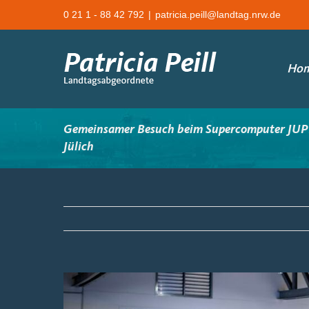
Zum
0 21 1 - 88 42 792
|
patricia.peill@landtag.nrw.de
Inhalt
springen
Ho
Gemeinsamer Besuch beim Supercomputer JUP
Jülich
Zeige
grösseres