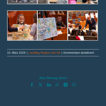
für
10. März 2026
|
Landtag
,
Region
,
Vor Ort
|
Kommentare deaktiviert
„Eulenkla
beflügelt
NRW
Jetzt Beitrag teilen!
Facebook
X
LinkedIn
WhatsApp
Xing
E-
Mail