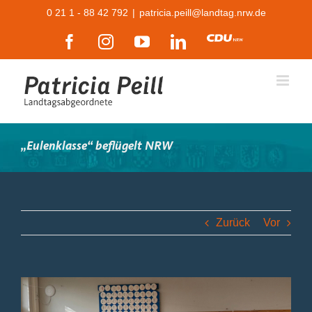
Zum
0 21 1 - 88 42 792
|
patricia.peill@landtag.nrw.de
Inhalt
Facebook
Instagram
YouTube
LinkedIn
CDU
springen
„Eulenklasse“ beflügelt NRW
Zurück
Vor
Zeige
grösseres