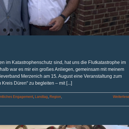
en im Katastrophenschutz sind, hat uns die Flutkatastrophe im
halb war es mir ein großes Anliegen, gemeinsam mit meinem
verband Merzenich am 15. August eine Veranstaltung zum
eis Düren“ zu begleiten – mit [...]
mtliches Engagement
,
Landtag
,
Region
,
Weiterles
m