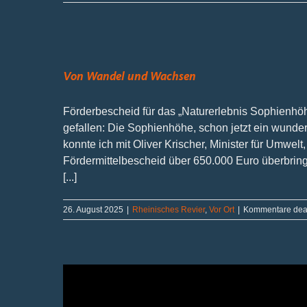
Politik
im
Dialog
mit
der
Landwirtschaft
Von Wandel und Wachsen
Förderbescheid für das „Naturerlebnis Sophienhöhe“
gefallen: Die Sophienhöhe, schon jetzt ein wund
konnte ich mit Oliver Krischer, Minister für Umwe
Fördermittelbescheid über 650.000 Euro überbringe
[...]
26. August 2025
|
Rheinisches Revier
,
Vor Ort
|
Kommentare deak