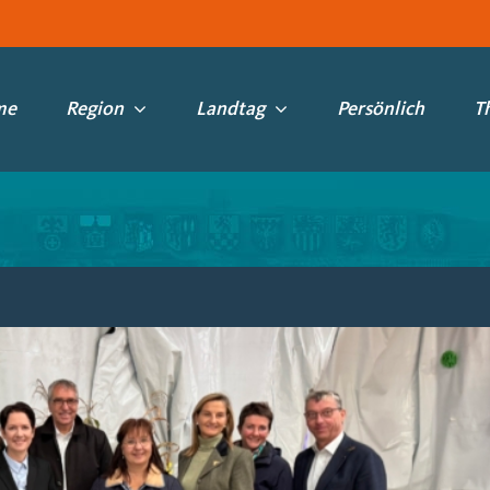
me
Region
Landtag
Persönlich
T