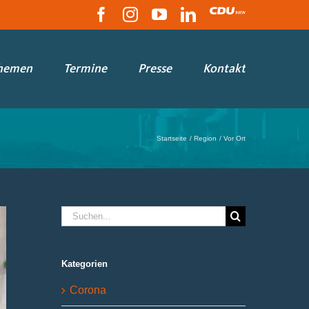
Facebook
Instagram
YouTube
LinkedIn
CDU
hemen
Termine
Presse
Kontakt
Startseite
Region
Vor Ort
Suche
nach:
Kategorien
Corona