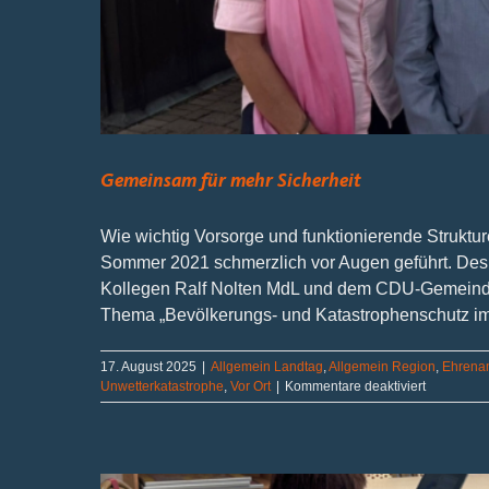
Gemeinsam für mehr Sicherheit
Wie wichtig Vorsorge und funktionierende Struktur
Sommer 2021 schmerzlich vor Augen geführt. Des
Kollegen Ralf Nolten MdL und dem CDU-Gemeinde
Thema „Bevölkerungs- und Katastrophenschutz im Kr
17. August 2025
|
Allgemein Landtag
,
Allgemein Region
,
Ehrena
für
Unwetterkatastrophe
,
Vor Ort
|
Kommentare deaktiviert
Gemeinsa
für
mehr
Sicherheit