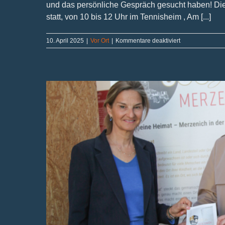
und das persönliche Gespräch gesucht haben! Die
statt, von 10 bis 12 Uhr im Tennisheim , Am [...]
für
10. April 2025
|
Vor Ort
|
Kommentare deaktiviert
Gelungener
Auftakt
in
Aldenhoven
–
nächster
Halt
Langerwehe