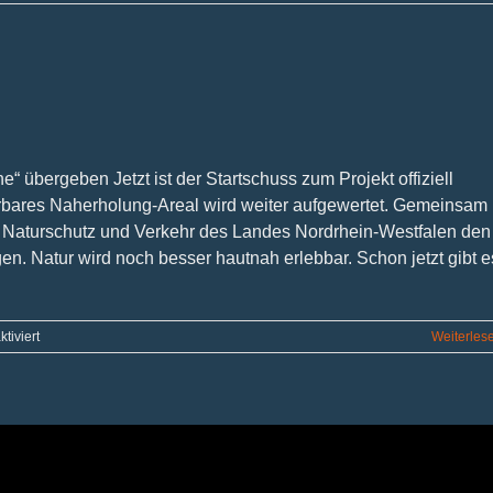
 übergeben Jetzt ist der Startschuss zum Projekt offiziell
erbares Naherholung-Areal wird weiter aufgewertet. Gemeinsam
lt, Naturschutz und Verkehr des Landes Nordrhein-Westfalen den
n. Natur wird noch besser hautnah erlebbar. Schon jetzt gibt e
für
tiviert
Weiterles
Von
Wandel
und
Wachsen