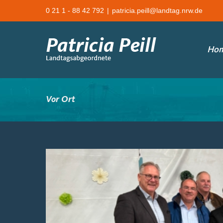
Zum
0 21 1 - 88 42 792
|
patricia.peill@landtag.nrw.de
Inhalt
springen
Ho
Vor Ort