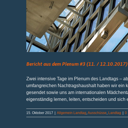
Bericht aus dem Plenum #3 (11. / 12.10.2017)
Zwei intensive Tage im Plenum des Landtags – a
umfangreichen Nachtragshaushalt haben wir ein k
gesendet sowie uns am internationalen Mädchentag
eigenständig lernen, leiten, entscheiden und sich e
15. Oktober 2017
|
Allgemein Landtag
,
Ausschüsse
,
Landtag
|
0