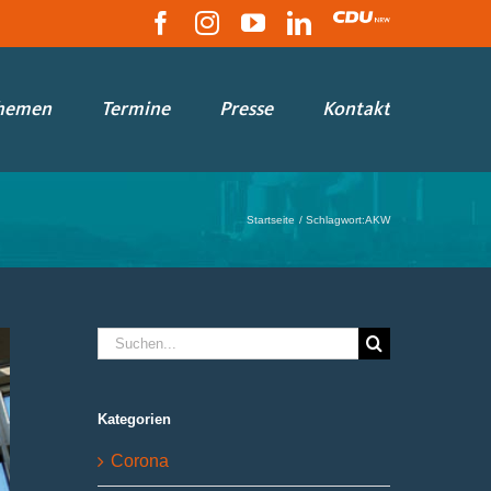
Facebook
Instagram
YouTube
LinkedIn
CDU
hemen
Termine
Presse
Kontakt
Startseite
Schlagwort:
AKW
Suche
nach:
Kategorien
Corona