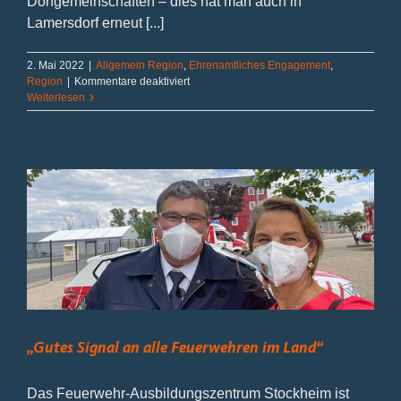
Dorfgemeinschaften – dies hat man auch in
Lamersdorf erneut [...]
2. Mai 2022
|
Allgemein Region
,
Ehrenamtliches Engagement
,
für
Region
|
Kommentare deaktiviert
Besuch
Weiterlesen
des
Feuerwehr-
Festes
in
Inden-
Lamersdorf
„Gutes Signal an alle Feuerwehren im Land“
Das Feuerwehr-Ausbildungszentrum Stockheim ist