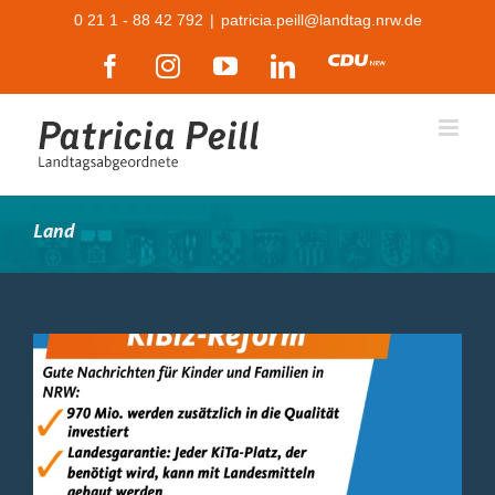
Zum
0 21 1 - 88 42 792
|
patricia.peill@landtag.nrw.de
Inhalt
Facebook
Instagram
YouTube
LinkedIn
CDU
springen
Land