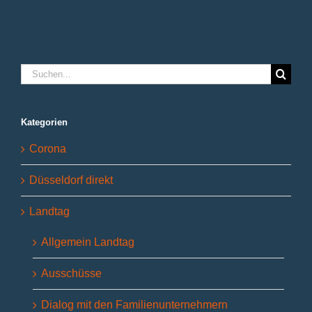
deutliche
Entlastung
für
den
Kreis
Düren
Suche
nach:
Kategorien
Corona
Düsseldorf direkt
Landtag
Allgemein Landtag
Ausschüsse
Dialog mit den Familienunternehmern