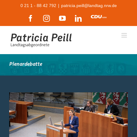
Zum
0 21 1 - 88 42 792
|
patricia.peill@landtag.nrw.de
Inhalt
Facebook
Instagram
YouTube
LinkedIn
CDU
springen
Plenardebatte