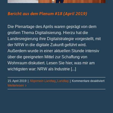
Bericht aus dem Plenum #18 (April 2019)
Die Plenartage des Aprils waren geprägt von dem
großen Thema Digitalisierung. Hierzu hat die
Landesregierung ihre Digitalstrategie vorgestellt, mit
der NRW in die digitale Zukunft geführt wird.
Außerdem wurde in einer aktuellen Stunde intensiv
über die geeigneten Mittel zur Schaffung von
Wohnraum diskutiert. Lesen Sie hier, was mir am
wichtigsten war: NRW als Industrie [...]
für
15. April 2019
|
Allgemein Landtag
,
Landtag
|
Kommentare deaktiviert
Berich
Weiterlesen
aus
dem
Plenu
#18
(April
2019)