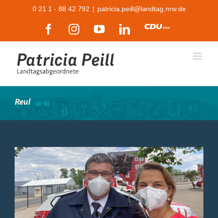
Zum
0 21 1 - 88 42 792
|
patricia.peill@landtag.nrw.de
Inhalt
Facebook
Instagram
YouTube
LinkedIn
CDU
springen
Reul