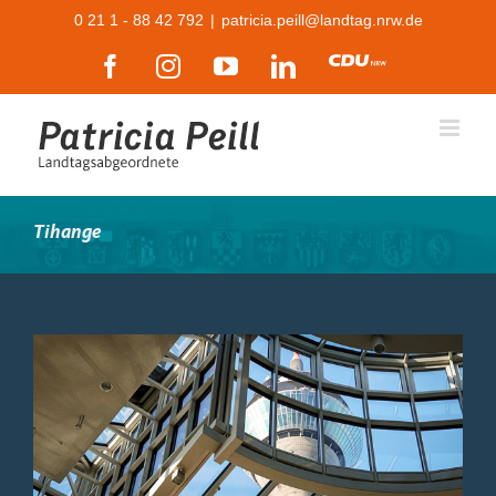
Zum
0 21 1 - 88 42 792
|
patricia.peill@landtag.nrw.de
Inhalt
Facebook
Instagram
YouTube
LinkedIn
CDU
springen
Tihange