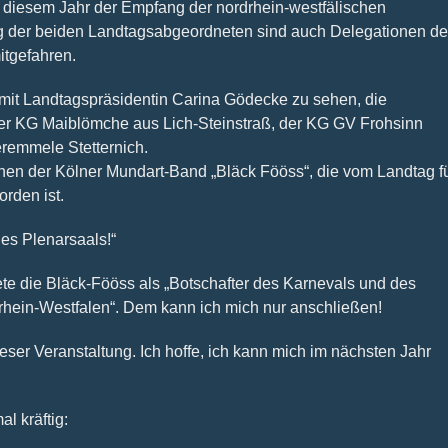
diesem Jahr der Empfang der nordrhein-westfälischen
ung der beiden Landtagsabgeordneten sind auch Delegationen de
itgefahren.
mit Landtagspräsidentin Carina Gödecke zu sehen, die
der KG Maiblömche aus Lich-Steinstraß, der KG GV Frohsinn
remmele Stetternich.
hen der Kölner Mundart-Band „Bläck Fööss“, die vom Landtag f
rden ist.
es Plenarsaals!“
e die Bläck-Fööss als „Botschafter des Karnevals und des
rhein-Westfalen“. Dem kann ich mich nur anschließen!
eser Veranstaltung. Ich hoffe, ich kann mich im nächsten Jahr
al kräftig: