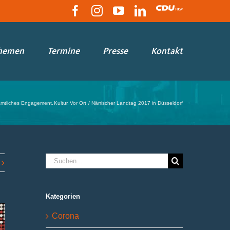
Facebook
Instagram
YouTube
LinkedIn
CDU
hemen
Termine
Presse
Kontakt
mtliches Engagement
Kultur
Vor Ort
Närrischer Landtag 2017 in Düsseldorf
Suche
nach:
Kategorien
Corona