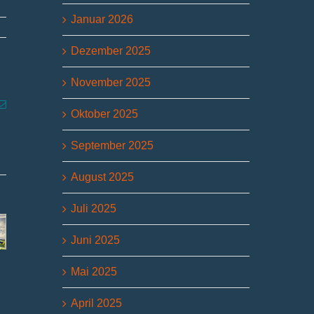
Januar 2026
Dezember 2025
November 2025
p
g
E-
Oktober 2025
Mail
September 2025
August 2025
Juli 2025
Juni 2025
Mai 2025
„Sommer-Tour“ in
„Sommer-Tour“
IWU – e
der Zuckerfabrik
erkundet
Jahrhun
April 2025