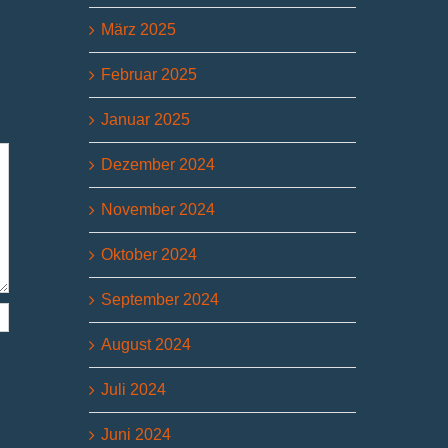
Jülich
Bioökonomie am
Verantw
Forschungszentrum
5. August 2026
17. Juli 
März 2025
3. August 2026
Februar 2025
Januar 2025
Dezember 2024
November 2024
Oktober 2024
September 2024
August 2024
Juli 2024
Juni 2024