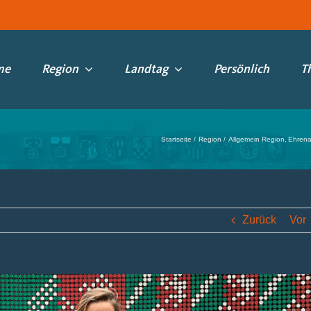
me
Region
Landtag
Persönlich
T
Startseite
Region
Allgemein Region
Ehrena
Zurück
Vor