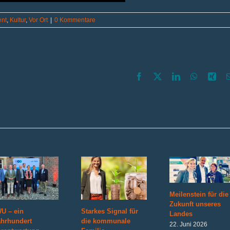
ent
,
Kultur
,
Vor Ort
|
0 Kommentare
Facebook
X
LinkedIn
WhatsAp
Xin
Meilenstein für die
Zukunft unseres
U – ein
Starkes Signal für
Landes
ahrhundert
die kommunale
22. Juni 2026