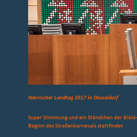
Bild
Närrischer Landtag 2017 in Düsseldorf
Super Stimmung und ein Ständchen der Bläck-F
Beginn des Straßenkarnevals stattfindet