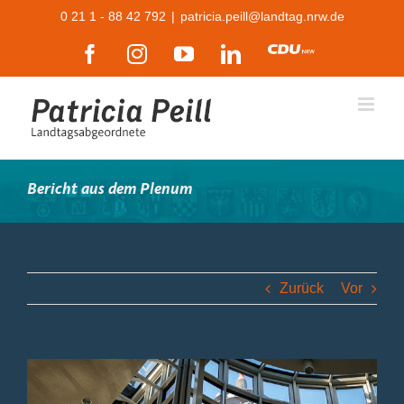
Zum
0 21 1 - 88 42 792
|
patricia.peill@landtag.nrw.de
Inhalt
Facebook
Instagram
YouTube
LinkedIn
CDU
springen
Bericht aus dem Plenum
Zurück
Vor
Zeige
grösseres