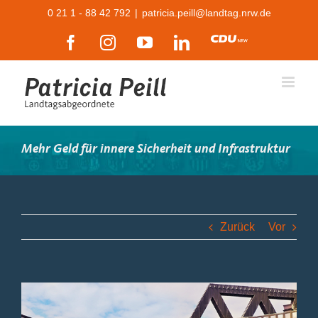
Zum
0 21 1 - 88 42 792
|
patricia.peill@landtag.nrw.de
Inhalt
Facebook
Instagram
YouTube
LinkedIn
CDU
springen
Mehr Geld für innere Sicherheit und Infrastruktur
Zurück
Vor
Zeige
grösseres